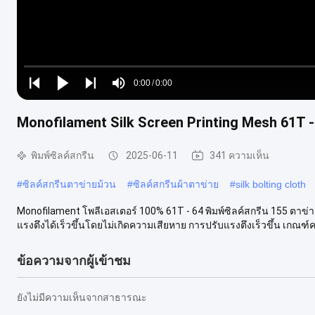
Loaded
:
0%
0:00
/
0:00
Play
Play
Play
Mute
Current
Duration
next
next
Monofilament Silk Screen Printing Mesh 61T
Time
พิมพ์ซิลค์สกรีน
2025-06-11
341 ความเห็น
#
ซิลค์สกรีนตาข่ายม้วน
#
ซิลค์สกรีนผ้าตาข่าย
#
silk bolting cloth
Monofilament โพลีเอสเตอร์ 100% 61T - 64 พิมพ์ซิลค์สกรีน 155 ตาข่า
แรงตึงได้เร็วขึ้นโดยไม่เกิดความเสียหาย การปรับแรงตึงเร็วขึ้น เกณฑ์ค
ข้อความจากผู้เข้าชม
ยังไม่มีความเห็นจากสาธารณะ