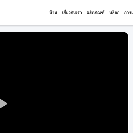
บ้าน
เกี่ยวกับเรา
ผลิตภัณฑ์
บล็อก
การแ
Play
Video