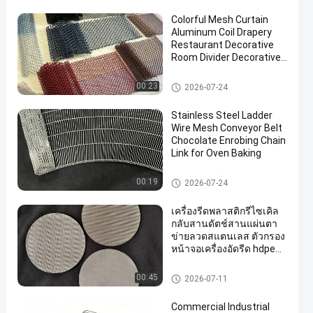
Colorful Mesh Curtain
Aluminum Coil Drapery
Restaurant Decorative
Room Divider Decorative
Metal Mesh Curtain
ลวดตาข่ายตกแต่ง
00:23
en
2026-07-24
Stainless Steel Ladder
Wire Mesh Conveyor Belt
Chocolate Enrobing Chain
Link for Oven Baking
สายพานลำเลียงลวดตาข่าย
00:19
2026-07-24
เครื่องรีดพลาสติกรีไซเคิล
กลับสานดัตช์สานแผ่นตา
ข่ายลวดสแตนเลส ตัวกรอง
หน้าจอเครื่องอัดรีด hdpe
อัตโนมัติ
ลวดตาข่ายสแตนเลส
00:45
2026-07-11
Commercial Industrial