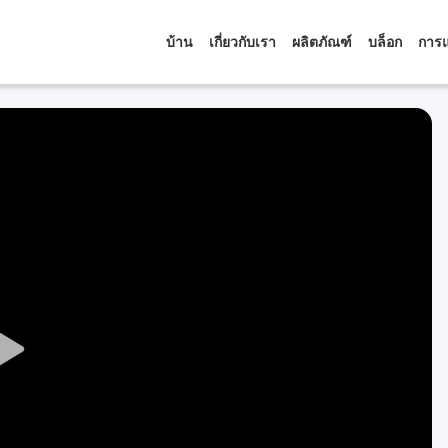
บ้าน
เกี่ยวกับเรา
ผลิตภัณฑ์
บล็อก
การแ
Play
Video