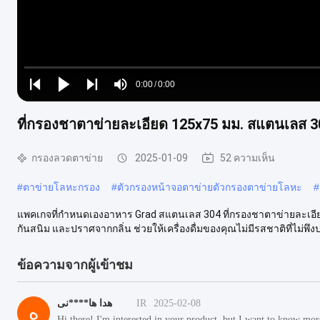
Loaded
:
0%
0:00
/
0:00
Play
Play
Play
Mute
Current
Duration
next
next
ที่กรองชาตาข่ายละเอียด 125x75 มม. สแตนเลส 30
Time
กรองลวดตาข่าย
2025-01-09
52 ความเห็น
#
ตาข่ายโลหะกรอง
#
ตัวกรองหน้าจอตาข่ายตัวกรองตาข่ายโลหะ
#
แพคเกจที่กำหนดเองอาหาร Grad สแตนเลส 304 ที่กรองชาตาข่ายละเอี
กันสนิม และปราศจากกลิ่น ช่วยให้เครื่องดื่มของคุณไม่มีรสชาติที่ไม่พึงป
ข้อความจากผู้เข้าชม
هدا ها****نی
IR
2025-02-08
ه
Hi there! I'm interested in your product, but I want to know mo