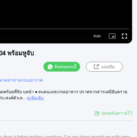
Auto
Picture-
Fullscre
in-
Picture
4 พร้อมหูจับ
ติดต่อตอนนี้
แบ่งปัน
ลวดตาข่ายกรองอากาศ
ยดพร้อมที่จับ บทนำ ● สแตนเลสเกรดอาหาร ปราศจากสารเคมีอันตราย
ระสงค์ตัวเล...
ดูเพิ่มเติม
ปล่อยข้อความไว้
re about it before making a purchase. Can you please provide me with some