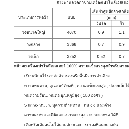
สายพานลวดตาข่ายเครื่องเป่าโพลีเอสเตอร
เส้นผ่าศูนย์กลางเกลี
ประเภทการทอผ้า
แบบ
(mm)
วิปริต
ผ้า
วงขนาดใหญ่
4070
0.9
1.1
วงกลาง
3868
0.7
0.9
วงเล็ก
3252
0.52
0.7
หน้าจอเครื่องเป่าโพลีเอสเตอร์ 100% ความแข็งแรงสูงสำหรับสา
เรียบเนียนไร้รอยต่อตัวกรองหรือพื้นผิวการลำเลียง
ความทนทาน,
คุณสมบัติคงที่
,
ความแข็งแรงสูง
,
ปล่อยเค้กได
ทนความร้อน, ทนต่อ
อุณหภูมิสูง (
180 องศา
)
S
hrink- ทน
,
w
หูความต้านทาน
,
ทน cid และด่าง
ความคงตัวของมิติและแนวทแยงสูง
ระบายอากาศ
ได้ดี
เติมหรือเติมจนไม่ได้ตามลักษณะการกรองที่แตกต่างกัน