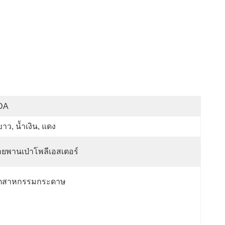
DA
ขาว, น้ำเงิน, แดง
ยพานเป่าโพลีเอสเตอร์
ุตสาหกรรมกระดาษ