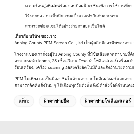
ความร้อนสูงพิเศษพร้อมขอบปิดผนึกเรซินเพื่อการใช้งานที่ย
ไร้รอยต่อ - ตะเข็บมีความแข็งแรงเท่ากันกับสายพาน
สามารถซ่อมแซมได้อย่างง่ายดายบนเว็บไซต์
เกี่ยวกับ บริษัท ของเรา:
Anping County PFM Screen Co. , ltd เป็นผู้ผลิตมืออาชีพของตาข
โรงงานของเราตั้งอยู่ใน Anping County ที่มีชื่อเสียงลวดตาข่ายที่
ตาข่ายทอผ้า looms, 23 เซ็ตสวีเดน Texo ผ้าโพลีเอสเตอร์เครื่องเป่
ร้อนเครื่อง, เครื่อง seaming ออสเตรียอัตโนมัติและสิ่งอำนวยคว
PFM ไม่เพียง แต่เป็นมืออาชีพในด้านตาข่ายโพลีเอสเตอร์และตาข
สามารถคิดค้นสิ่งใหม่ ๆ ได้เกือบทุกวันดังนั้นจึงมีคำสั่งซื้อที่กำหนดเ
แท็ก:
ผ้าตาข่ายยืด
ผ้าตาข่ายโพลีเอสเตอร์