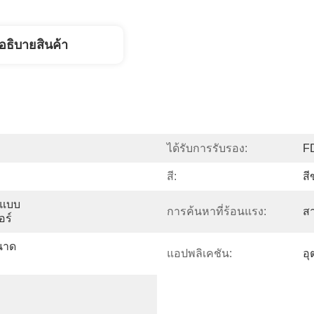
อธิบายสินค้า
ได้รับการรับรอง:
F
สี:
สี
ดแบบ
การค้นหาที่ร้อนแรง:
สา
อร์
นาด
แอปพลิเคชัน:
อ