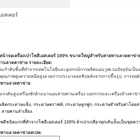
เอสเตอร์
หน้าจอเครื่องเป่าโพลีเอสเตอร์ 100% ขนาดใหญ่สำหรับสายพานลวดตาข่า
ยพานลวดตาข่าย
รายละเอียด:
นเก้าสิบชิ้นที่ทำจากเทคโนโลยีและอุปกรณ์การผลิตนอนวูฟเวนปัจจุบันเป็นห
อร์คุณภาพสูงความหนืดสูงลวดการประมวลผลชิปหลังจากการขึ้นรูป, การทอผ
สายพานลวดตาข่าย
ดแรงดันสูงเครื่องซักผ้าแนวนอนสายพานเครื่อง
แยกกากและเครื่องล้างตาข
รผลิตกระดาษแข็ง, กระดาษคราฟท์, กระดาษลูกฟูก, กระดาษสำหรับค่าโดยสารรถ
า สายพานลำเลียง.
พดีชนิดแรกที่ทำจากโพลีเอสเตอร์ 100% ผ้าเป่าเกลียวทุกเส้นนั้นเป็นชุดคว
สายพานลวดตาข่ายสเปค: