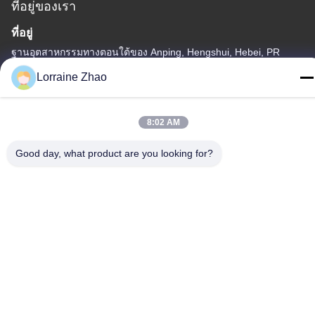
ที่อยู่ของเรา
ที่อยู่
ฐานอุตสาหกรรมทางตอนใต้ของ Anping, Hengshui, Hebei, PR
China
Lorraine Zhao
โทรศัพท์
86-318-7595879
8:02 AM
Good day, what product are you looking for?
นโยบายความเป็นส่วนตัว
|
แผนผังเว็บไซต์
จีน คุณภาพดี ตาข่ายพิมพ์สกรีนโพลีเอสเตอร์ ผู้จัดจําหน่าย.ลิขสิทธิ์
-2026 Anping County Comesh Filter Co.,Ltd สิทธิทั้งหมดถูกเก็บไว้