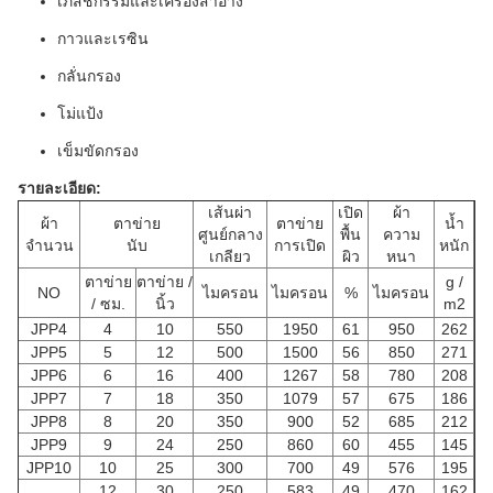
เภสัชกรรมและเครื่องสำอาง
กาวและเรซิน
กลั่นกรอง
โม่แป้ง
เข็มขัดกรอง
รายละเอียด:
เส้นผ่า
เปิด
ผ้า
ผ้า
ตาข่าย
ตาข่าย
น้ำ
ศูนย์กลาง
พื้น
ความ
จำนวน
นับ
การเปิด
หนัก
เกลียว
ผิว
หนา
ตาข่าย
ตาข่าย /
g /
NO
ไมครอน
ไมครอน
%
ไมครอน
/ ซม.
นิ้ว
m2
JPP4
4
10
550
1950
61
950
262
JPP5
5
12
500
1500
56
850
271
JPP6
6
16
400
1267
58
780
208
JPP7
7
18
350
1079
57
675
186
JPP8
8
20
350
900
52
685
212
JPP9
9
24
250
860
60
455
145
JPP10
10
25
300
700
49
576
195
12
30
250
583
49
470
162