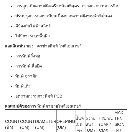
การสูญเสียความตึงเครียดน้อยที่สุดระหว่างกระบวนการยืด
ปรับปรุงการลงทะเบียนเนื่องจากความตึงของผ้าที่มั่นคง
ดีป้องกันไฟฟ้าสถิตย์
ไม่มีการรักษาพื้นผิว
แอพลิเคชัน
ของ
ตาข่ายพิมพ์
โพลีเอสเตอร์
การพิมพ์สิ่งทอ
การพิมพ์เสื้อยืด
พิมพ์เซรามิก
พิมพ์แก้ว
อุตสาหกรรมการพิมพ์ PCB
คุณสมบัติของการ
พิมพ์ตาข่ายโพลีเอสเตอร์
MAX
พื้นที่
ความ
ปริมาณ
TEN
COUNT
COUNT
DIAMETER
OPEPING
เปิด
หนา
(CM³ /
SION
(นิ้ว)
(CM)
(UM)
(UM)
(%)
(UM)
CM²)
(N /