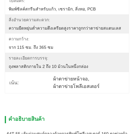
ใบสมัคร:
พิมพ์ซิลค์สกรีนสำหรับแก้ว, เซรามิก, สิ่งทอ, PCB
สิ่งอำนวยความสะดวก:
ความยืดหยุ่นต่ำความตึงเครียดสูงราคาถูกกว่าตาข่ายสแตนเลส
ความกว้าง:
จาก 115 ซม. ถึง 365 ซม
รายละเอียดการบรรจุ:
ถุงพลาสติกภายใน 2 ถึง 10 ม้วนในหนึ่งกล่อง
ผ้าตาข่ายหน้าจอ
, 
เน้น:
ผ้าตาข่ายโพลีเอสเตอร์
คําอธิบายสินค้า
64T 55 เส้นผ่านศูนย์กลางด้ายการพิมพ์โพลีเอสเตอร์ 160 ตาข่ายผ้า