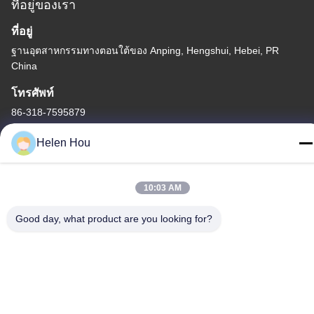
ที่อยู่ของเรา
ที่อยู่
ฐานอุตสาหกรรมทางตอนใต้ของ Anping, Hengshui, Hebei, PR
China
โทรศัพท์
86-318-7595879
Helen Hou
10:03 AM
นโยบายความเป็นส่วนตัว
|
แผนผังเว็บไซต์
จีน คุณภาพดี ตาข่ายพิมพ์สกรีนโพลีเอสเตอร์ ผู้จัดจําหน่าย.ลิขสิทธิ์
Good day, what product are you looking for?
-2026 Anping County Comesh Filter Co.,Ltd สิทธิทั้งหมดถูกเก็บไว้