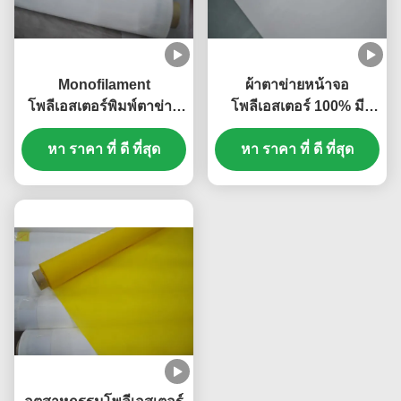
Monofilament
ผ้าตาข่ายหน้าจอ
โพลีเอสเตอร์พิมพ์ตาข่าย
โพลีเอสเตอร์ 100% มี
สำหรับสิ่งทอ / PCB ความ
ความแม่นยำสูง, การยืดตัว
หา ราคา ที่ ดี ที่สุด
กว้าง 1.15-3.6m
หา ราคา ที่ ดี ที่สุด
ต่ำ