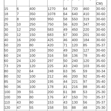
CM)
15
6
400
1270
64
720
460
30-60
18
7
350
1078
64
640
410
30-60
20
8
300
950
58
550
319
30-60
25
10
250
750
56
620
347
30-60
30
12
250
583
49
450
220
30-60
30
12
150
683
67
300
201
30-60
40
16
200
425
46
400
184
30-60
50
20
80
420
71
120
85
35-37
50
20
150
350
49
260
127
30-60
60
24
100
316
58
136
78
35-40
60
24
120
297
50
240
120
35-60
73
29
120
225
43
240
103
35-60
80
32
64
248
63
95
59
30-34
80
32
100
212
46
200
92
35-40
85
34
100
195
44
221
97
35-40
90
36
100
178
41
216
88
35-40
100
39
55
200
61
88
53
25-30
100
39
80
176
47
150
70
35-37
110
43
80
153
43
130
56
35-37
120
47
55
158
55
88
48
25-30