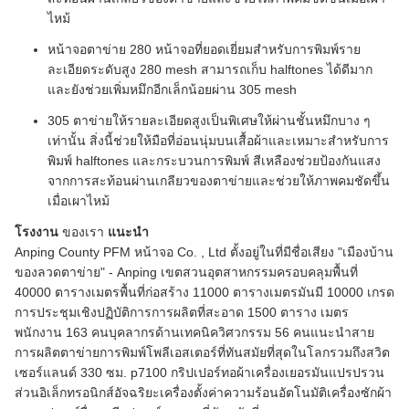
ไหม้
หน้าจอตาข่าย 280 หน้าจอที่ยอดเยี่ยมสำหรับการพิมพ์ราย
ละเอียดระดับสูง 280 mesh สามารถเก็บ halftones ได้ดีมาก
และยังช่วยเพิ่มหมึกอีกเล็กน้อยผ่าน 305 mesh
305 ตาข่ายให้รายละเอียดสูงเป็นพิเศษให้ผ่านชั้นหมึกบาง ๆ
เท่านั้น สิ่งนี้ช่วยให้มือที่อ่อนนุ่มบนเสื้อผ้าและเหมาะสำหรับการ
พิมพ์ halftones และกระบวนการพิมพ์ สีเหลืองช่วยป้องกันแสง
จากการสะท้อนผ่านเกลียวของตาข่ายและช่วยให้ภาพคมชัดขึ้น
เมื่อเผาไหม้
โรงงาน
ของเรา
แนะนำ
Anping County PFM หน้าจอ Co. , Ltd ตั้งอยู่ในที่มีชื่อเสียง "เมืองบ้าน
ของลวดตาข่าย" - Anping เขตสวนอุตสาหกรรมครอบคลุมพื้นที่
40000 ตารางเมตรพื้นที่ก่อสร้าง 11000 ตารางเมตรมันมี 10000 เกรด
การประชุมเชิงปฏิบัติการการผลิตที่สะอาด 1500 ตาราง เมตร
พนักงาน 163 คนบุคลากรด้านเทคนิควิศวกรรม 56 คนแนะนำสาย
การผลิตตาข่ายการพิมพ์โพลีเอสเตอร์ที่ทันสมัยที่สุดในโลกรวมถึงสวิต
เซอร์แลนด์ 330 ซม. p7100 กริปเปอร์ทอผ้าเครื่องเยอรมันแปรปรวน
ส่วนอิเล็กทรอนิกส์อัจฉริยะเครื่องตั้งค่าความร้อนอัตโนมัติเครื่องซักผ้า