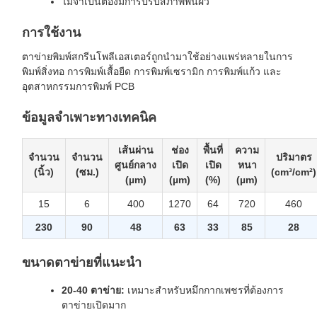
ไม่จำเป็นต้องมีการปรับสภาพพื้นผิว
การใช้งาน
ตาข่ายพิมพ์สกรีนโพลีเอสเตอร์ถูกนำมาใช้อย่างแพร่หลายในการ
พิมพ์สิ่งทอ การพิมพ์เสื้อยืด การพิมพ์เซรามิก การพิมพ์แก้ว และ
อุตสาหกรรมการพิมพ์ PCB
ข้อมูลจำเพาะทางเทคนิค
เส้นผ่าน
ช่อง
พื้นที่
ความ
จำนวน
จำนวน
ปริมาตร
ศูนย์กลาง
เปิด
เปิด
หนา
(นิ้ว)
(ซม.)
(cm³/cm²)
(µm)
(µm)
(%)
(µm)
15
6
400
1270
64
720
460
230
90
48
63
33
85
28
ขนาดตาข่ายที่แนะนำ
20-40 ตาข่าย:
เหมาะสำหรับหมึกกากเพชรที่ต้องการ
ตาข่ายเปิดมาก