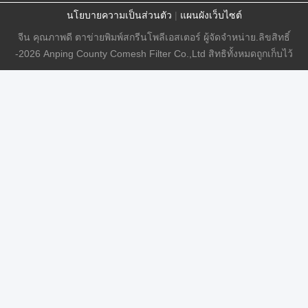
นโยบายความเป็นส่วนตัว
|
แผนผังเว็บไซต์
จีน คุณภาพดี ตาข่ายพิมพ์สกรีนโพลีเอสเตอร์ ผู้จัดจําหน่าย.ลิขสิทธิ์
-2026 Anping County Comesh Filter Co.,Ltd สิทธิทั้งหมดถูกเก็บไว้