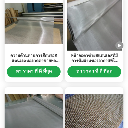
ความต้านทานการสึกหรอส
หน้าจอตาข่ายสแตนเลสที่มี
แตนเลสทอลวดตาข่ายทอ
การซึมผ่านของอากาศที่ใช้
ธรรมดาสำหรับการกรอง
สำหรับการกรองอุตสาหกรรม
หา ราคา ที่ ดี ที่สุด
หา ราคา ที่ ดี ที่สุด