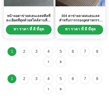
หน้าจอตาข่ายสเตนเลสสตีลที่
304 ตาข่ายลวดสแตนเลส
ละเอียดที่สุดด้วยสไตล์สานที่ใช้
สำหรับการกรองอุตสาหกรรม
สำหรับการกรอง
3-10 ตาข่าย
หา ราคา ที่ ดี ที่สุด
หา ราคา ที่ ดี ที่สุด
1
2
3
4
5
6
7
8
1
2
3
4
5
6
7
8