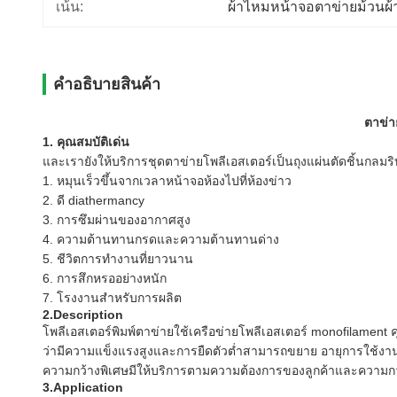
เน้น:
ผ้าไหมหน้าจอตาข่ายม้วนผ้
คําอธิบายสินค้า
ตาข่า
1. คุณสมบัติเด่น
และเรายังให้บริการชุดตาข่ายโพลีเอสเตอร์เป็นถุงแผ่นตัดชิ้นกลมร
1. หมุนเร็วขึ้นจากเวลาหน้าจอห้องไปที่ห้องข่าว
2. ดี diathermancy
3. การซึมผ่านของอากาศสูง
4. ความต้านทานกรดและความต้านทานด่าง
5. ชีวิตการทำงานที่ยาวนาน
6. การสึกหรออย่างหนัก
7. โรงงานสำหรับการผลิต
2.Description
โพลีเอสเตอร์พิมพ์ตาข่ายใช้เครือข่ายโพลีเอสเตอร์ monofilament ค
ว่ามีความแข็งแรงสูงและการยืดตัวต่ำสามารถขยาย อายุการใช้ง
ความกว้างพิเศษมีให้บริการตามความต้องการของลูกค้าและความกว้
3.Application