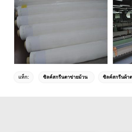
แท็ก:
ซิลค์สกรีนตาข่ายม้วน
ซิลค์สกรีนผ้า