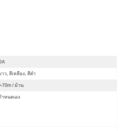
DA
ขาว, สีเหลือง, สีดำ
-70m / ม้วน
่กำหนดเอง